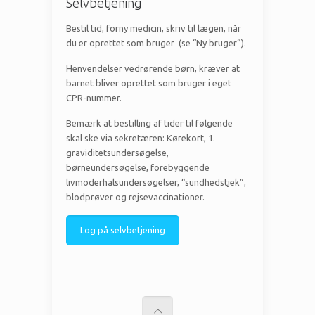
Selvbetjening
Bestil tid, forny medicin, skriv til lægen, når
du er oprettet som bruger (se “Ny bruger”).
Henvendelser vedrørende børn, kræver at
barnet bliver oprettet som bruger i eget
CPR-nummer.
Bemærk at bestilling af tider til følgende
skal ske via sekretæren: Kørekort, 1.
graviditetsundersøgelse,
børneundersøgelse, forebyggende
livmoderhalsundersøgelser, “sundhedstjek”,
blodprøver og rejsevaccinationer.
Log på selvbetjening