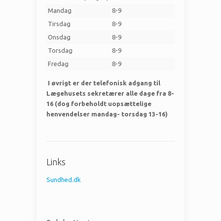
Mandag
8-9
Tirsdag
8-9
Onsdag
8-9
Torsdag
8-9
Fredag
8-9
I øvrigt er der telefonisk adgang til
Lægehusets sekretærer alle dage fra 8-
16 (dog forbeholdt uopsættelige
henvendelser mandag- torsdag 13-16)
Links
Sundhed.dk